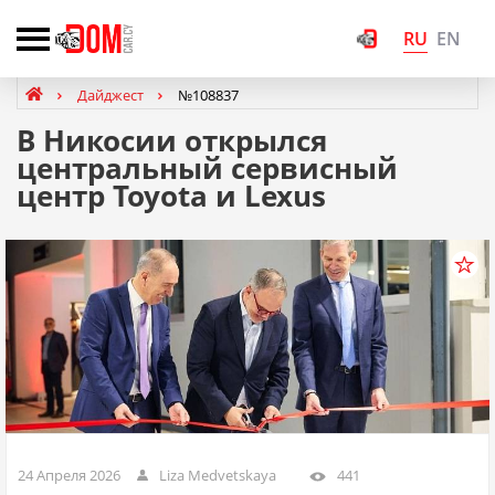
RU
EN
Дайджест
№108837
В Никосии открылся
центральный сервисный
центр Toyota и Lexus
24 Апреля 2026
Liza Medvetskaya
441