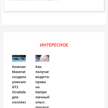
ИНТЕРЕСНОЕ
Компания
Как
Maserati
получить
создала
водительские
уникальный
права
GT2
на
Stradale
Кипре:
для
личный
коллекционера
опыт,
продолжение