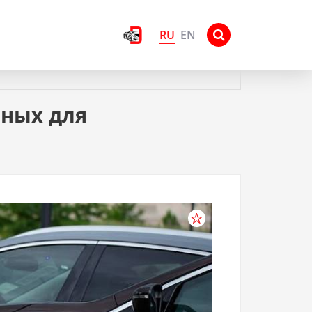
RU
EN
сных для