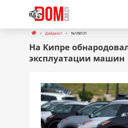
Дайджест
№108131
На Кипре обнародова
эксплуатации машин