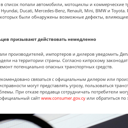
 в список попали автомобили, мотоциклы и коммерческие 
yundai, Ducati, Mercedes-Benz, Renault, Mini, BMW и Toyota.
 которых были обнаружены возможные дефекты, влияющие 
ьцев призывают действовать немедленно
али производителей, импортеров и дилеров уведомить Деп
дели на территории страны. Согласно кипрскому законода
ремонт потенциально опасных транспортных средств.
екомендовано связаться с официальным дилером или прои
справности могут представлять угрозу, пользоваться тран
блемы. При отказе продавца сотрудничать потребители мог
 официальный сайт
www.consumer.gov.cy
или обратиться по 