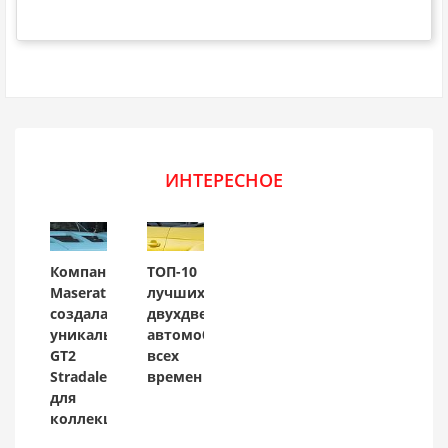
ИНТЕРЕСНОЕ
Компания
ТОП-10
Maserati
лучших
создала
двухдверных
уникальный
автомобилей
GT2
всех
Stradale
времен
для
коллекционера