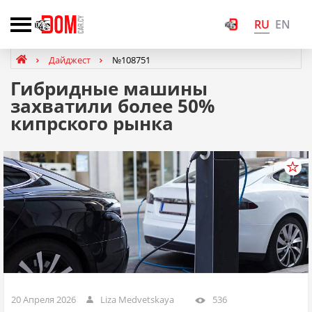
RU
EN
Дайджест
№108751
Гибридные машины
захватили более 50%
кипрского рынка
20 Апреля 2026
Liza Medvetskaya
536