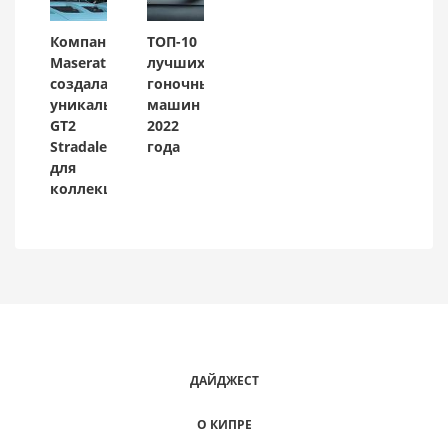
Компания
ТОП-10
Maserati
лучших
создала
гоночных
уникальный
машин
GT2
2022
Stradale
года
для
коллекционера
ДАЙДЖЕСТ
О КИПРЕ