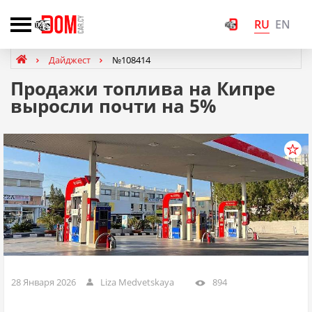
RU
EN
Дайджест
№108414
Продажи топлива на Кипре
выросли почти на 5%
28 Января 2026
Liza Medvetskaya
894