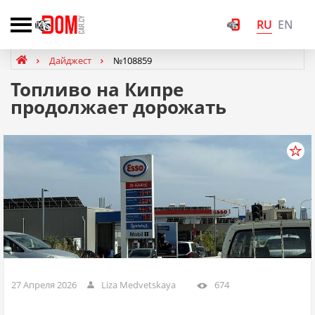
RU
EN
Дайджест
№108859
Топливо на Кипре
продолжает дорожать
27 Апреля 2026
Liza Medvetskaya
674