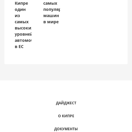
Кипре
самых
один
популярных
из
машин
самых
в мире
высоких
уровней
автомобилизации
в ЕС
ДАЙДЖЕСТ
О КИПРЕ
ДОКУМЕНТЫ