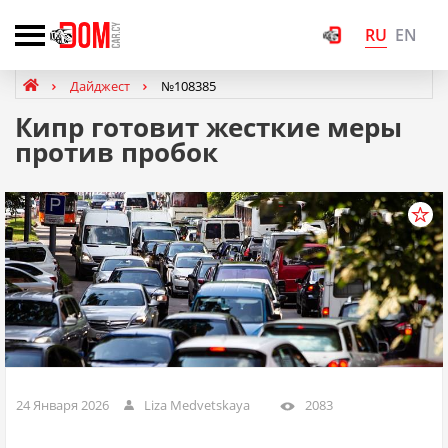
RU
EN
Дайджест
№108385
Кипр готовит жесткие меры
против пробок
24 Января 2026
Liza Medvetskaya
2083