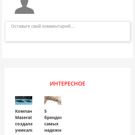
Оставьте свой комментарий...
ИНТЕРЕСНОЕ
Компания
5
Maserati
брендов
создала
самых
уникальный
надежных