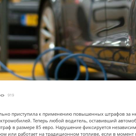
919
ьно приступила к применению повышенных штрафов за не
ектромобилей. Теперь любой водитель, оставивший автомо
траф в размере 85 евро. Нарушение фиксируется независимо
ром или работает на традиционном топливе, если в момент