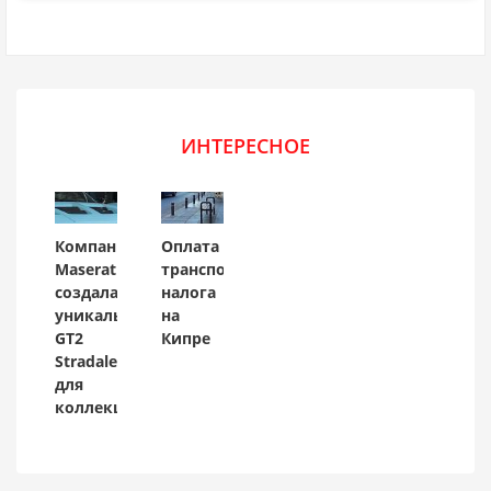
ИНТЕРЕСНОЕ
Компания
Оплата
Maserati
транспортного
создала
налога
уникальный
на
GT2
Кипре
Stradale
для
коллекционера