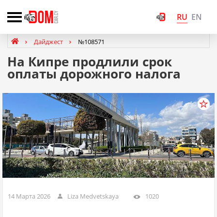
RU
EN
Дайджест
№108571
На Кипре продлили срок
оплаты дорожного налога
14 Марта 2026
Liza Medvetskaya
1020