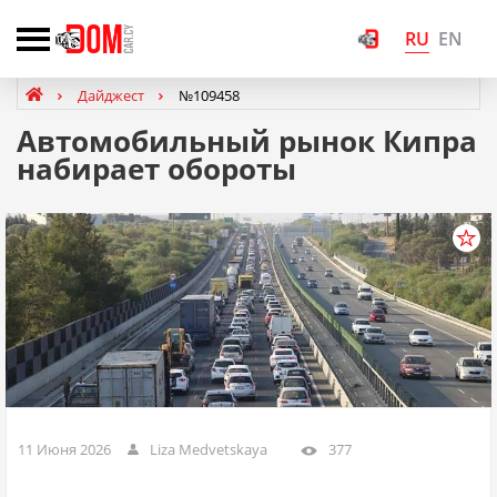
RU
EN
Дайджест
№109458
Автомобильный рынок Кипра
набирает обороты
11 Июня 2026
Liza Medvetskaya
377