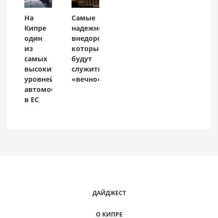
На
Самые
Кипре
надежные
один
внедорожники,
из
которые
самых
будут
высоких
служить
уровней
«вечно»
автомобилизации
в ЕС
ДАЙДЖЕСТ
О КИПРЕ