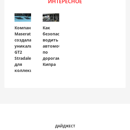
ИНТЕРЕСНОЕ
Компания
Как
Maserati
безопасно
создала
водить
уникальный
автомобиль
GT2
по
Stradale
дорогам
для
Кипра
коллекционера
ДАЙДЖЕСТ