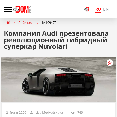
RU
EN
Дайджест
№109475
Компания Audi презентовала
революционный гибридный
суперкар Nuvolari
12 Июня 2026
Liza Medvetskaya
749