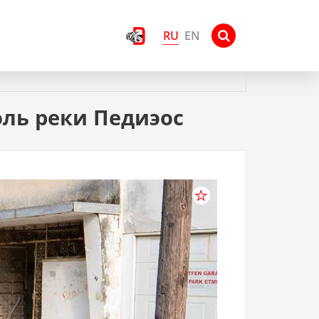
RU
EN
ль реки Педиэос