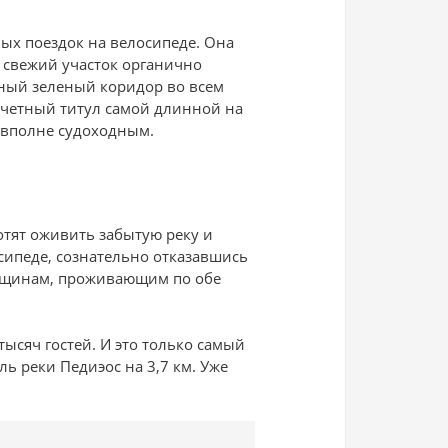
ых поездок на велосипеде. Она
 свежий участок органично
нный зеленый коридор во всем
почетный титул самой длинной на
о вполне судоходным.
отят оживить забытую реку и
сипеде, сознательно отказавшись
общинам, проживающим по обе
ысяч гостей. И это только самый
ь реки Педиэос на 3,7 км. Уже