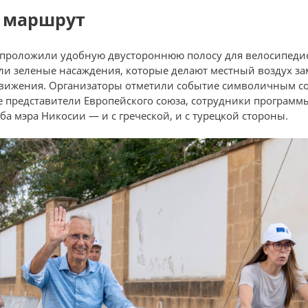
й маршрут
и проложили удобную двустороннюю полосу для велосипедис
ли зеленые насаждения, которые делают местный воздух за
движения. Организаторы отметили событие символичным со
е представители Европейского союза, сотрудники программ
ба мэра Никосии — и с греческой, и с турецкой стороны.