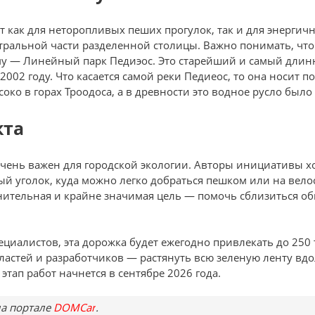
 как для неторопливых пеших прогулок, так и для энергичн
тральной части разделенной столицы. Важно понимать, что
ему — Линейный парк Педиэос. Это старейший и самый дли
2002 году. Что касается самой реки Педиеос, то она носит 
соко в горах Троодоса, а в древности это водное русло был
кта
очень важен для городской экологии. Авторы инициативы х
й уголок, куда можно легко добраться пешком или на вело
лнительная и крайне значимая цель — помочь сблизиться 
иалистов, эта дорожка будет ежегодно привлекать до 250 т
ластей и разработчиков — растянуть всю зеленую ленту вдол
этап работ начнется в сентябре 2026 года.
а портале
DOMCar
.