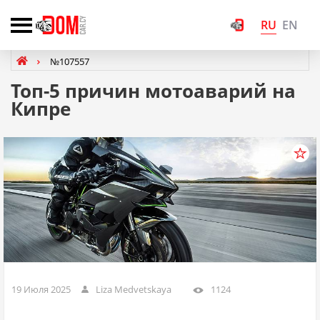
RU
EN
№107557
Топ-5 причин мотоаварий на
Кипре
19 Июля 2025
Liza Medvetskaya
1124