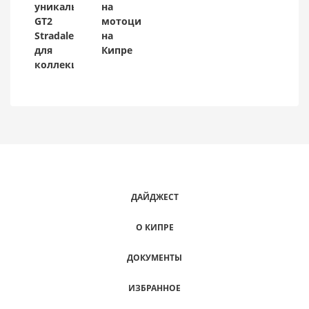
уникальный
на
GT2
мотоцикл
Stradale
на
для
Кипре
коллекционера
ДАЙДЖЕСТ
О КИПРЕ
ДОКУМЕНТЫ
ИЗБРАННОЕ