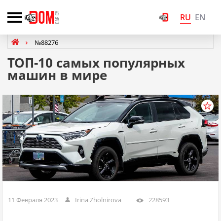
RU
EN
№88276
ТОП-10 самых популярных
машин в мире
11 Февраля 2023
Irina Zholnirova
228593