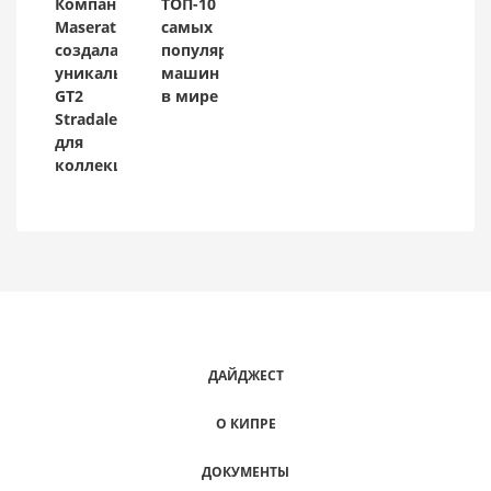
Компания
ТОП-10
Maserati
самых
создала
популярных
уникальный
машин
GT2
в мире
Stradale
для
коллекционера
ДАЙДЖЕСТ
О КИПРЕ
ДОКУМЕНТЫ