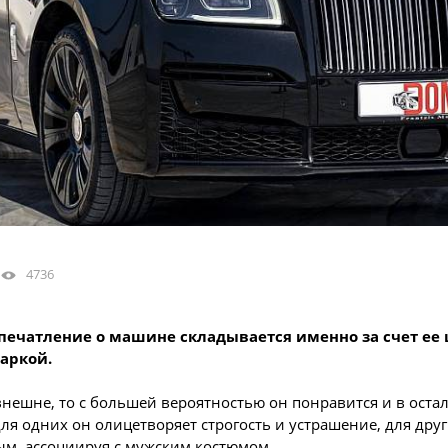
4736
впечатление о машине складывается именно за счет ее 
аркой.
нешне, то с большей вероятностью он понравится и в оста
я одних он олицетворяет строгость и устрашение, для друг
ным, ассоциируя с мужским костюмом.