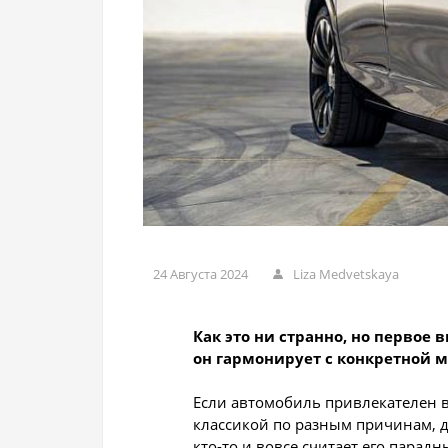
24 Августа 2024
Liza Medvetskaya
Как это ни странно, но первое 
он гармонирует с конкретной м
Если автомобиль привлекателен в
классикой по разным причинам, дл
кто-то и вовсе считает его парад