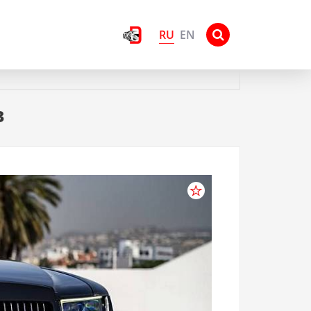
RU
EN
в