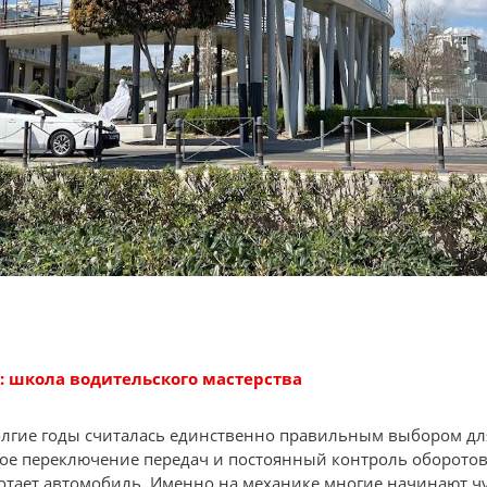
: школа водительского мастерства
лгие годы считалась единственно правильным выбором для 
ное переключение передач и постоянный контроль оборото
ботает автомобиль. Именно на механике многие начинают ч