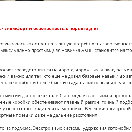
ч: комфорт и безопасность с первого дня
создавалась как ответ на главную потребность современног
 максимально простым. Для новичка АКПП становится наст
воляет сосредоточиться на дороге, дорожных знаках, размет
ски важно для тех, кто еще не довел базовые навыки до ав
меньше ошибок и более быструю адаптацию к реальным усл
ансмиссии давно перестали быть медлительными и прожо
нные коробки обеспечивают плавный разгон, точный подбо
 у неопытного водителя на механике. В условиях кипрской 
ртные поездки даже на дальние расстояния.
те на подъеме. Электронные системы удержания автомобиля