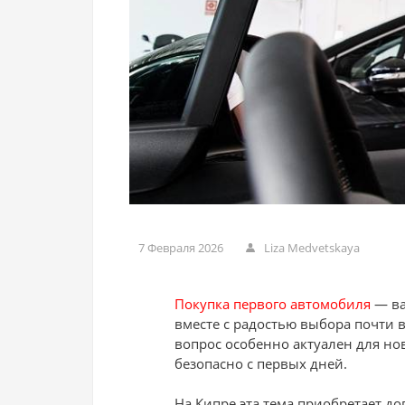
7 Февраля 2026
Liza Medvetskaya
Покупка первого автомобиля
— ва
вместе с радостью выбора почти 
вопрос особенно актуален для нов
безопасно с первых дней.
На Кипре эта тема приобретает д