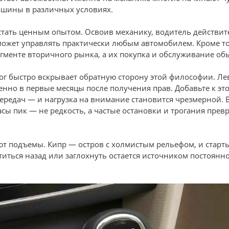
ашины в различных условиях.
 стать ценным опытом. Освоив механику, водитель действи
сможет управлять практически любым автомобилем. Кроме т
гменте вторичного рынка, а их покупка и обслуживание об
ог быстро вскрывает обратную сторону этой философии. Л
нно в первые месяцы после получения прав. Добавьте к эт
ередач — и нагрузка на внимание становится чрезмерной. В
сы пик — не редкость, а частые остановки и трогания прев
 подъемы. Кипр — остров с холмистым рельефом, и старты 
титься назад или заглохнуть остается источником постоянно